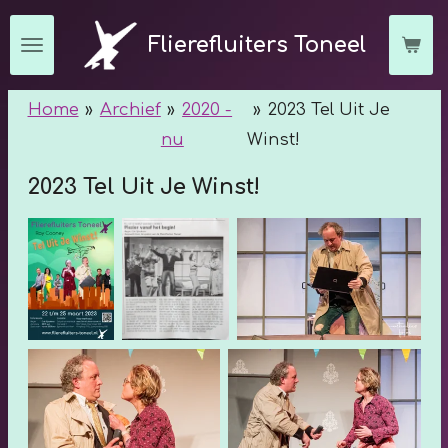
Ga
Flierefluiters Toneel
direct
naar
Home
»
Archief
»
2020 -
»
2023 Tel Uit Je
de
nu
Winst!
hoofdinhoud
2023 Tel Uit Je Winst!