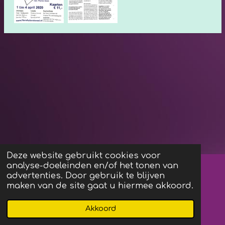
Deze website gebruikt cookies voor
analyse-doeleinden en/of het tonen van
Algemene Voorwaarden
advertenties. Door gebruik te blijven
maken van de site gaat u hiermee akkoord.
F
I
Akkoord
a
n