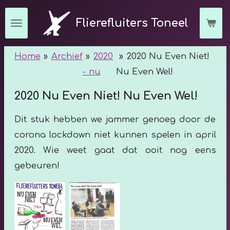
Ga
Flierefluiters Toneel
direct
naar
Home
»
Archief
»
2020
»
2020 Nu Even Niet!
de
- nu
Nu Even Wel!
hoofdinhoud
2020 Nu Even Niet! Nu Even Wel!
Dit stuk hebben we jammer genoeg door de
corona lockdown niet kunnen spelen in april
2020. Wie weet gaat dat ooit nog eens
gebeuren!