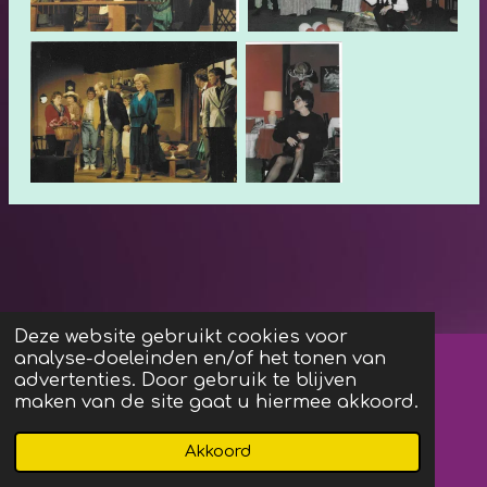
Deze website gebruikt cookies voor
analyse-doeleinden en/of het tonen van
Algemene Voorwaarden
advertenties. Door gebruik te blijven
maken van de site gaat u hiermee akkoord.
F
I
Akkoord
a
n