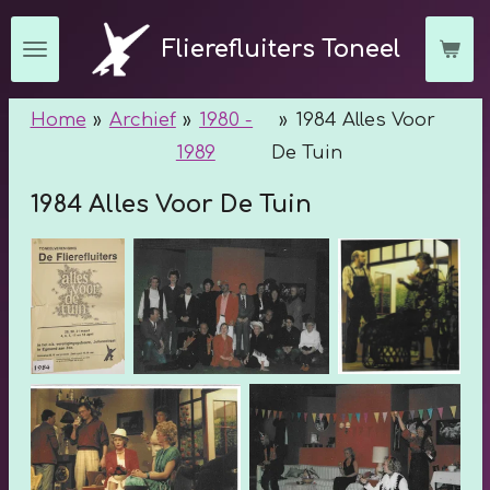
Ga
Flierefluiters Toneel
direct
naar
Home
»
Archief
»
1980 -
»
1984 Alles Voor
de
1989
De Tuin
hoofdinhoud
1984 Alles Voor De Tuin