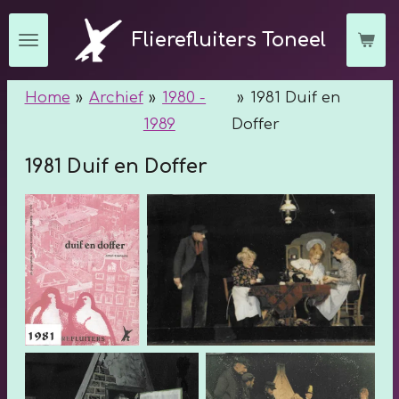
Ga
Flierefluiters Toneel
direct
naar
Home
»
Archief
»
1980 -
»
1981 Duif en
de
1989
Doffer
hoofdinhoud
1981 Duif en Doffer