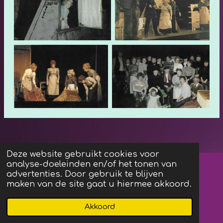
Deze website gebruikt cookies voor
analyse-doeleinden en/of het tonen van
Algemene Voorwaarden
advertenties. Door gebruik te blijven
maken van de site gaat u hiermee akkoord.
F
I
Akkoord
a
n