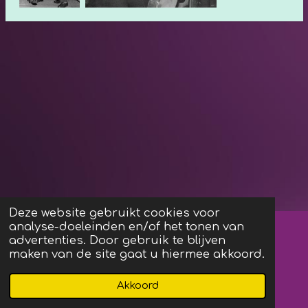
Deze website gebruikt cookies voor
analyse-doeleinden en/of het tonen van
Algemene Voorwaarden
advertenties. Door gebruik te blijven
maken van de site gaat u hiermee akkoord.
F
I
Akkoord
a
n