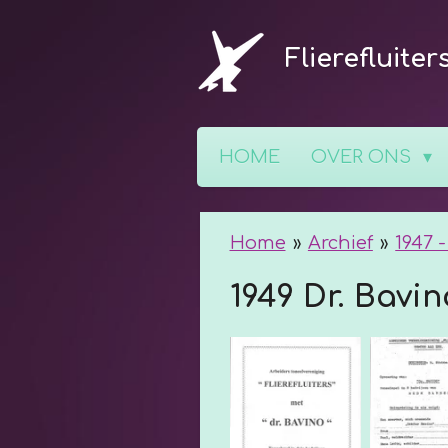
Ga
Flierefluiter
direct
naar
de
hoofdinhoud
HOME
OVER ONS
Home
»
Archief
»
1947 -
1949 Dr. Bavin