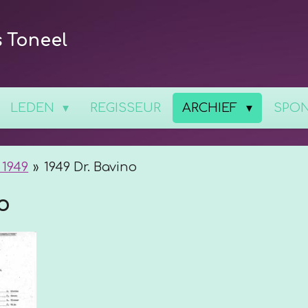
s Toneel
LEDEN
REGISSEUR
ARCHIEF
SPO
 1949
»
1949 Dr. Bavino
o